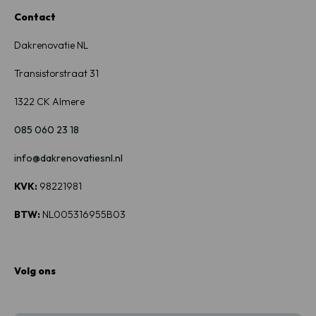
Contact
Dakrenovatie NL
Transistorstraat
31
1322
CK Almere
085 060 23 18
info@dakrenovatiesnl.nl
KVK:
98221981
BTW:
NL005316955B03
Volg ons