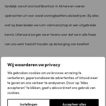
landelijk vanuit ons hoofdkantoor in Almere en voeren
opdrachten uit voor zowel woningbezitters als bedrijven. Bij alles
wat wij doen bieden we ruim vakmanschap en een uitgebreide
kennis. Uiteraard zorgen we er tevens voor dat we in alle fases
van ons werk toezicht houden op de borging van kwaliteit.
Diensten
Wij waarderen uw privacy
Bitumen dak
We gebruiken cookies om uw browse-ervaring te
Dakgoot renovatie
verbeteren, gepersonaliseerde advertenties of inhoud weer
te geven en ons verkeer te analyseren. Door op "Alles
Dakinspectie
accepteren" te klikken, gaat u akkoord met ons gebruik van
cookies.
Daklekkage
Instellingen
Accepteer alles