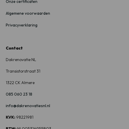
Onze certificaten
Algemene voorwaarden
Privacyverklaring
Contact
Dakrenovatie NL
Transistorstraat
31
1322
CK Almere
085 060 23 18
info@dakrenovatiesnl.nl
KVK:
98221981
BTW:
NL005316955B03