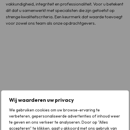
vakkundigheid, integriteit en professionaliteit. Voor u betekent
dit dat u samenwerkt met specialisten die zijn getoetst op
strenge kwaliteitscriteria. Een keurmerk dat waarde toevoegt
voor zowel ons team als onze opdrachtgevers.
Wij waarderen uw privacy
We gebruiken cookies om uw browse-ervaring te
verbeteren, gepersonaliseerde advertenties of inhoud weer
te geven en ons verkeer te analyseren. Door op "Alles
accepteren" te klikken, gaat u akkoord met ons gebruik van