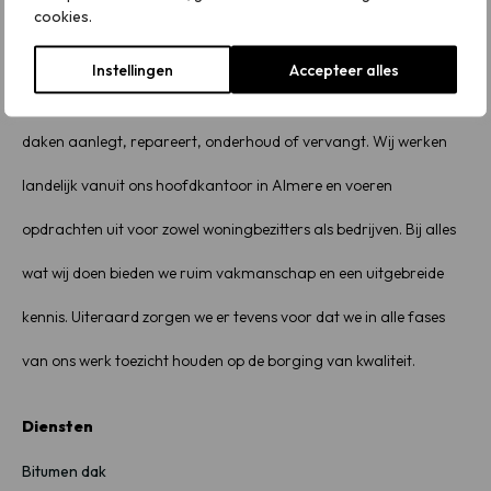
cookies.
Over ons
Instellingen
Accepteer alles
Dakrenovatie NL is een commercieel dakdekkersbedrijf dat
daken aanlegt, repareert, onderhoud of vervangt. Wij werken
landelijk vanuit ons hoofdkantoor in Almere en voeren
opdrachten uit voor zowel woningbezitters als bedrijven. Bij alles
wat wij doen bieden we ruim vakmanschap en een uitgebreide
kennis. Uiteraard zorgen we er tevens voor dat we in alle fases
van ons werk toezicht houden op de borging van kwaliteit.
Diensten
Bitumen dak