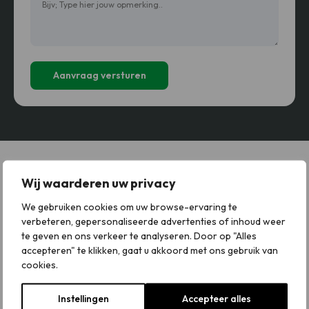
Wij waarderen uw privacy
Wij staan 24/7 voor u klaar
We gebruiken cookies om uw browse-ervaring te
Wacht niet langer als u te maken heeft met acute dakschade.
verbeteren, gepersonaliseerde advertenties of inhoud weer
Hoe sneller we kunnen helpen, hoe kleiner de schade blijft. Bel
te geven en ons verkeer te analyseren. Door op "Alles
direct 085 060 2318 en we komen onmiddellijk naar u toe. Of
accepteren" te klikken, gaat u akkoord met ons gebruik van
het nu gaat om
stormschade aan het dak
, een plotselinge
cookies.
lekkage of andere urgente problemen, wij staan 24 uur per
dag, 7 dagen per week voor u klaar. Geen wachttijden, geen
Instellingen
Accepteer alles
gedoe, gewoon snelle en vakkundige hulp wanneer u die