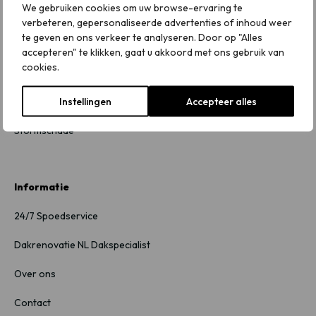
We gebruiken cookies om uw browse-ervaring te
Nokvorst renovatie
verbeteren, gepersonaliseerde advertenties of inhoud weer
te geven en ons verkeer te analyseren. Door op "Alles
Pannendak renovatie
accepteren" te klikken, gaat u akkoord met ons gebruik van
cookies.
Platte daken
Instellingen
Accepteer alles
Schoorsteen renovatie
Stormschade
Informatie
24/7 Spoedservice
Dakrenovatie NL Dakspecialist
Over ons
Contact